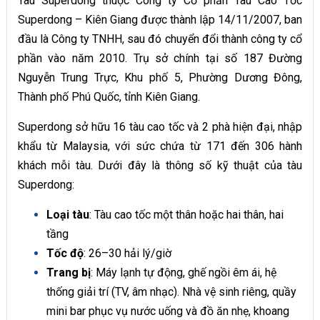
Tàu Superdong thuộc Công ty Cổ phần Tàu Cao Tốc
Superdong – Kiên Giang được thành lập 14/11/2007, ban
đầu là Công ty TNHH, sau đó chuyển đổi thành công ty cổ
phần vào năm 2010. Trụ sở chính tại số 187 Đường
Nguyễn Trung Trực, Khu phố 5, Phường Dương Đông,
Thành phố Phú Quốc, tỉnh Kiên Giang.
Superdong sở hữu 16 tàu cao tốc và 2 phà hiện đại, nhập
khẩu từ Malaysia, với sức chứa từ 171 đến 306 hành
khách mỗi tàu. Dưới đây là thông số kỹ thuật của tàu
Superdong:
Loại tàu
: Tàu cao tốc một thân hoặc hai thân, hai
tầng
Tốc độ
: 26–30 hải lý/giờ
Trang bị
: Máy lạnh tự động, ghế ngồi êm ái, hệ
thống giải trí (TV, âm nhạc). Nhà vệ sinh riêng, quầy
mini bar phục vụ nước uống và đồ ăn nhẹ, khoang