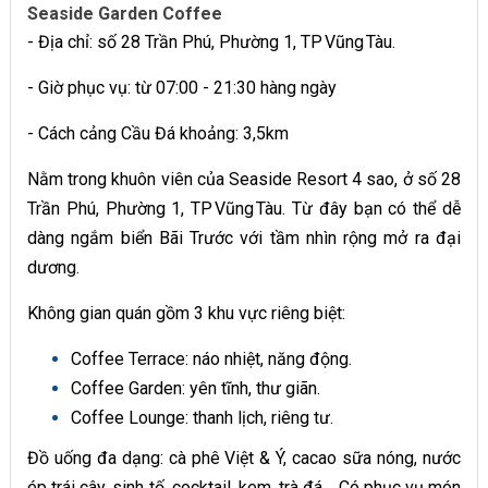
Seaside Garden Coffee
- Địa chỉ: số 28 Trần Phú, Phường 1, TP Vũng Tàu.
- Giờ phục vụ: từ 07:00 - 21:30 hàng ngày
- Cách cảng Cầu Đá khoảng: 3,5km
Nằm trong khuôn viên của Seaside Resort 4 sao, ở số 28
Trần Phú, Phường 1, TP Vũng Tàu. Từ đây bạn có thể dễ
dàng ngắm biển Bãi Trước với tầm nhìn rộng mở ra đại
dương.
Không gian quán gồm 3 khu vực riêng biệt:
Coffee Terrace: náo nhiệt, năng động.
Coffee Garden: yên tĩnh, thư giãn.
Coffee Lounge: thanh lịch, riêng tư.
Đồ uống đa dạng: cà phê Việt & Ý, cacao sữa nóng, nước
ép trái cây, sinh tố, cocktail, kem, trà đá… Có phục vụ món