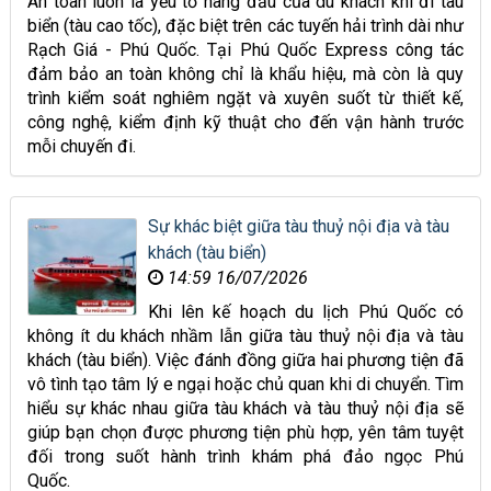
An toàn luôn là yếu tố hàng đầu của du khách khi đi tàu
biển (tàu cao tốc), đặc biệt trên các tuyến hải trình dài như
Rạch Giá - Phú Quốc. Tại Phú Quốc Express công tác
đảm bảo an toàn không chỉ là khẩu hiệu, mà còn là quy
trình kiểm soát nghiêm ngặt và xuyên suốt từ thiết kế,
công nghệ, kiểm định kỹ thuật cho đến vận hành trước
mỗi chuyến đi.
Sự khác biệt giữa tàu thuỷ nội địa và tàu
khách (tàu biển)
14:59 16/07/2026
Khi lên kế hoạch du lịch Phú Quốc có
không ít du khách nhầm lẫn giữa tàu thuỷ nội địa và tàu
khách (tàu biển). Việc đánh đồng giữa hai phương tiện đã
vô tình tạo tâm lý e ngại hoặc chủ quan khi di chuyển. Tìm
hiểu sự khác nhau giữa tàu khách và tàu thuỷ nội địa sẽ
giúp bạn chọn được phương tiện phù hợp, yên tâm tuyệt
đối trong suốt hành trình khám phá đảo ngọc Phú
Quốc.