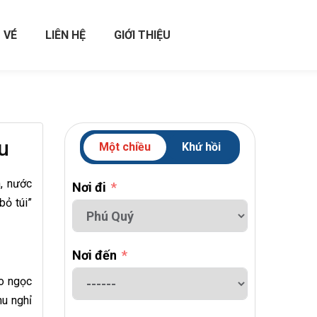
 VÉ
LIÊN HỆ
GIỚI THIỆU
u
Một chiều
Khứ hồi
n, nước
Nơi đi
bỏ túi”
Nơi đến
ảo ngọc
hu nghỉ