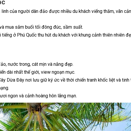
ốc
m linh của người dân đảo được nhiều du khách viếng thăm, vãn cả
và mua sắm buổi tối đông đúc, sầm suất.
i tiếng ở Phú Quốc thu hút du khách với khung cảnh thiên nhiên đ
 đảo, nước trong, cát mịn và nắng đẹp.
iển dài nhất thế giới, view ngoạn mục.
Cây Dừa Đây nơi lưu giữ ký ức về thời chiến tranh khốc liệt và tinh
mạng.
n tươi ngon và cảnh hoàng hôn lãng mạn.