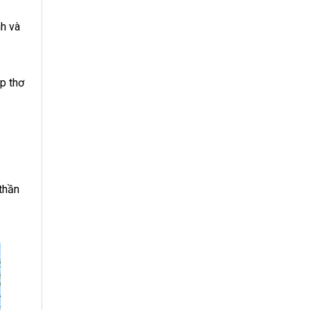
nh và
ẹp thơ
 thần