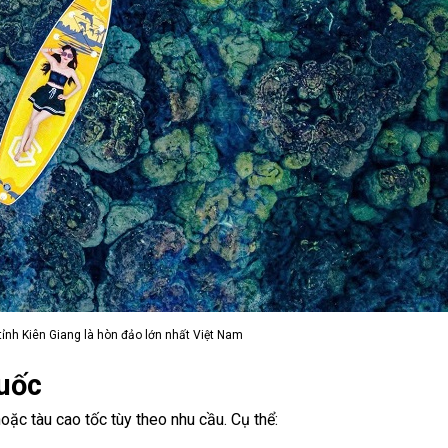
ỉnh Kiên Giang là hòn đảo lớn nhất Việt Nam
uốc
oặc tàu cao tốc tùy theo nhu cầu. Cụ thể: