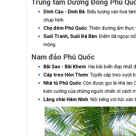
Trung tâm Dương Đông Phú Qu
Dinh Cậu - Dinh Bà
: Biểu tượng văn hoá tâ
chụp hình.
Chợ đêm Phú Quốc
: Thiên đường ẩm thực 
Suối Tranh, Suối Đá Bàn
: Điểm dã ngoại nổ
mộng.
Nam đảo Phú Quốc
Bãi Sao - Bãi Khem
: Hai bãi biển đẹp nhất
Cáp treo Hòn Thơm
: Tuyến cáp treo vượt b
Nhà tù Phú Quốc
: Còn được gọi là nhà lao 
kiên cường của những người chiến sĩ cách 
Làng chài Hàm Ninh
: Nổi tiếng với hải sả