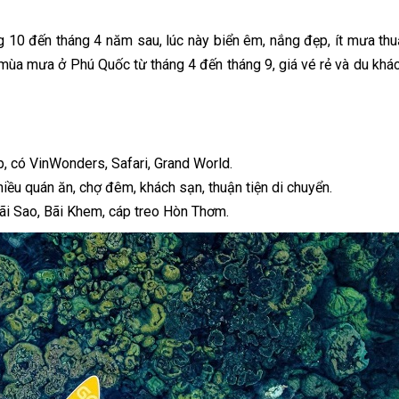
ng 10 đến tháng 4 năm sau, lúc này biển êm, nắng đẹp, ít mưa thu
 mùa mưa ở Phú Quốc từ tháng 4 đến tháng 9, giá vé rẻ và du khá
, có VinWonders, Safari, Grand World.
ều quán ăn, chợ đêm, khách sạn, thuận tiện di chuyển.
ãi Sao, Bãi Khem, cáp treo Hòn Thơm.