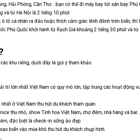
Nẵng, Hải Phòng, Cần Thơ… bạn có thể đi máy bay tới sân bay Phú
g và từ Hà Nội là 2 tiếng 10 phút.
 tô cá nhân ra đảo hoặc thích cảm giác lênh đênh trên biển, thì 
 tốc Phú Quốc khởi hành từ Rạch Giá khoảng 2 tiếng 30 phút và từ
?
các khu riêng, dưới đây là gợi ý tham khảo:
iải trí lớn nhất Việt Nam có quy mô lớn, tập trung các hoạt động vu
 nhất ở Việt Nam thu hút du khách tham quan.
enice thu nhỏ, show Tinh hoa Việt Nam, chợ đêm, nhà hàng và bar
đêm, đặc biệt là check-in sống ảo đẹp.
ới sao biển vào mùa khô thu hút du khách chụp hình.