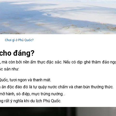
Chơi gì ở Phú Quốc?
 cho đáng?
p, mà còn bởi nền ẩm thực đặc sắc. Nếu có dịp ghé thăm đảo ng
ặc sản như:
Quốc, tươi ngon và thanh mát.
ch ăn độc đáo đó là tự quậy nước chấm và chan bún thưởng thức.
mỡ hành, sò điệp, mực trứng nướng…
ng rất ý nghĩa khi du lịch Phú Quốc.