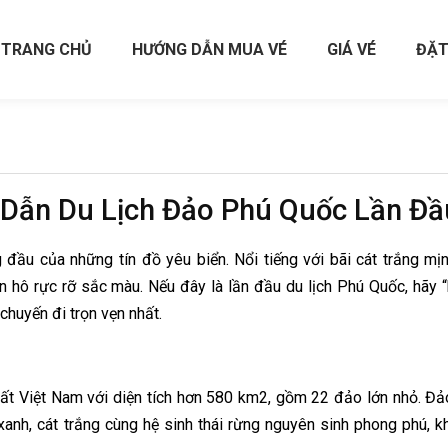
TRANG CHỦ
HƯỚNG DẪN MUA VÉ
GIÁ VÉ
ĐẶT
 Dẫn Du Lịch Đảo Phú Quốc Lần Đầ
đầu của những tín đồ yêu biển. Nổi tiếng với bãi cát trắng mị
hô rực rỡ sắc màu. Nếu đây là lần đầu du lịch Phú Quốc, hãy “
chuyến đi trọn vẹn nhất.
hất Việt Nam với diện tích hơn 580 km2, gồm 22 đảo lớn nhỏ. Đ
anh, cát trắng cùng hệ sinh thái rừng nguyên sinh phong phú, k