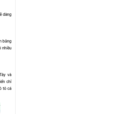
dễ dàng
ận bằng
i nhiều
Tây và
iển chỉ
ô tô cá