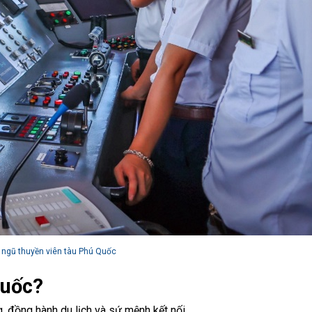
 ngũ thuyền viên tàu Phú Quốc
Quốc?
g, đồng hành du lịch và sứ mệnh kết nối.