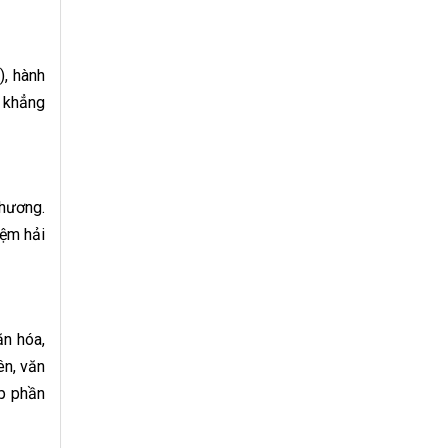
), hành
ẽ khẳng
phương.
iệm hải
ăn hóa,
ên, văn
óp phần