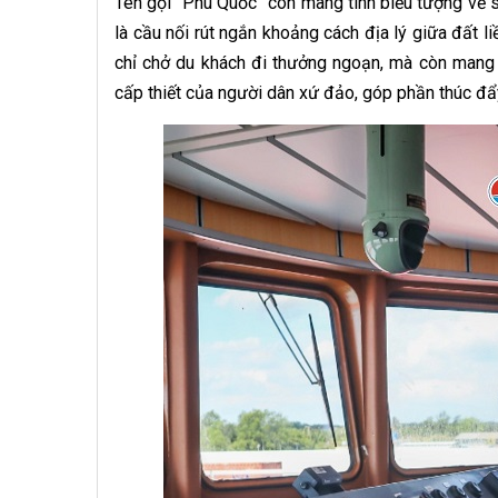
Tên gọi “Phú Quốc” còn mang tính biểu tượng về sứ
là cầu nối rút ngắn khoảng cách địa lý giữa đất 
chỉ chở du khách đi thưởng ngoạn, mà còn mang 
cấp thiết của người dân xứ đảo, góp phần thúc đẩ