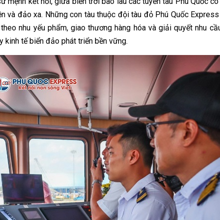
 mệnh kết nối, giữa biển trời bao lau các tuyến tàu Phú Quốc có 
liền và đảo xa. Những con tàu thuộc đội tàu đỏ Phú Quốc Expres
theo nhu yếu phẩm, giao thương hàng hóa và giải quyết nhu cầu
y kinh tế biển đảo phát triển bền vững.