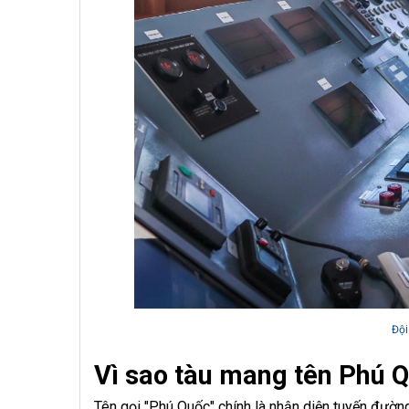
Đội
Vì sao tàu mang tên Phú 
Tên gọi "Phú Quốc" chính là nhận diện tuyến đườn