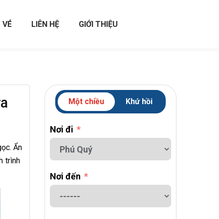
 VÉ
LIÊN HỆ
GIỚI THIỆU
ra
Một chiều
Khứ hồi
Nơi đi
gọc. Ẩn
h trình
Nơi đến