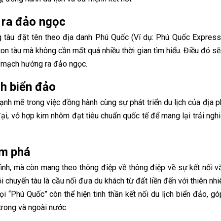
 ra đảo ngọc
ng tàu đặt tên theo địa danh Phú Quốc (Ví dụ: Phú Quốc Express
con tàu mà không cần mất quá nhiều thời gian tìm hiểu. Điều đó s
ết mạch hướng ra đảo ngọc.
ch biển đảo
ạnh mẽ trong việc đồng hành cùng sự phát triển du lịch của địa 
ại, vỏ hợp kim nhôm đạt tiêu chuẩn quốc tế để mang lại trải ngh
ám phá
rình, mà còn mang theo thông điệp về thông điệp về sự kết nối v
 chuyến tàu là cầu nối đưa du khách từ đất liền đến với thiên nhi
 “Phú Quốc” còn thể hiện tinh thần kết nối du lịch biển đảo, g
trong và ngoài nước