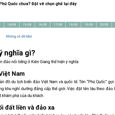
 Phú Quốc chưa? Đặt vé chọn ghế tại đây
:
8
14/08
15/08
16/08
17/08
18/08
19/08
20/08
Không có dữ liệu!
ý nghĩa gì?
n đảo nổi tiếng ở Kiên Giang thể hiện ý nghĩa:
 Việt Nam
ản đồ du lịch biển đảo Việt Nam và quốc tế. Tên “Phú Quốc” gợi
ững khu nghỉ dưỡng đẳng cấp thế giới. Việc đặt tên tàu theo đảo 
khát khám phá của du khách.
i đất liền và đảo xa