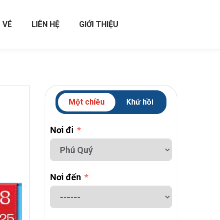
 VÉ
LIÊN HỆ
GIỚI THIỆU
Một chiều
Khứ hồi
Nơi đi
Nơi đến