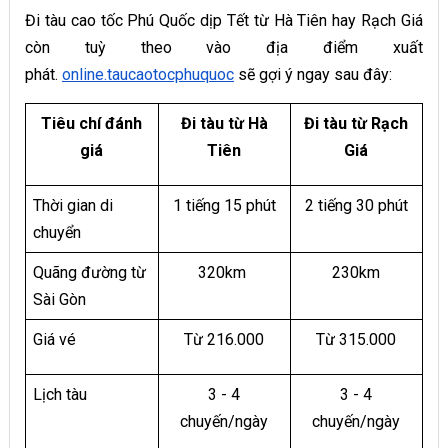
Đi tàu cao tốc Phú Quốc dịp Tết từ Hà Tiên hay Rạch Giá
còn tuỳ theo vào địa điểm xuất
phát.
online.taucaotocphuquoc
sẽ gợi ý ngay sau đây:
Tiêu chí đánh
Đi tàu từ Hà
Đi tàu từ Rạch
giá
Tiên
Giá
Thời gian di
1 tiếng 15 phút
2 tiếng 30 phút
chuyển
Quãng đường từ
320km
230km
Sài Gòn
Giá vé
Từ 216.000
Từ 315.000
Lịch tàu
3 - 4
3 - 4
chuyến/ngày
chuyến/ngày