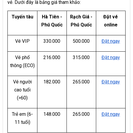
vé. Dưới đây là bảng giá tham khảo:
Tuyến tàu
Hà Tiên -
Rạch Giá -
Đặt vé
Phú Quốc
Phú Quốc
online
Vé VIP
330.000
500.000
Đặt ngay
Vé phổ
216.000
315.000
Đặt ngay
thông (ECO)
Vé người
182.000
265.000
Đặt ngay
cao tuổi
(>60)
Trẻ em (6-
148.000
265.000
Đặt ngay
11 tuổi)