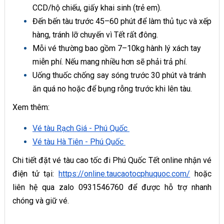
CCD/hộ chiếu, giấy khai sinh (trẻ em).
Đến bến tàu trước 45–60 phút để làm thủ tục và xếp
hàng, tránh lỡ chuyến vì Tết rất đông.
Mỗi vé thường bao gồm 7–10kg hành lý xách tay
miễn phí. Nếu mang nhiều hơn sẽ phải trả phí.
Uống thuốc chống say sóng trước 30 phút và tránh
ăn quá no hoặc để bụng rỗng trước khi lên tàu.
Xem thêm:
Vé tàu Rạch Giá - Phú Quốc
Vé tàu Hà Tiên - Phú Quốc
Chi tiết đặt vé tàu cao tốc đi Phú Quốc Tết online nhận vé
điện tử tại:
https://online.taucaotocphuquoc.com/
hoặc
liên hệ qua zalo 0931546760 để được hỗ trợ nhanh
chóng và giữ vé.