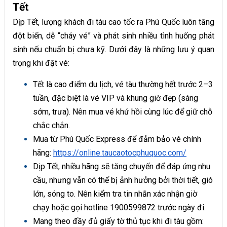
Tết
Dịp Tết, lượng khách đi tàu cao tốc ra Phú Quốc luôn tăng
đột biến, dễ “cháy vé” và phát sinh nhiều tình huống phát
sinh nếu chuẩn bị chưa kỹ. Dưới đây là những lưu ý quan
trọng khi đặt vé:
Tết là cao điểm du lịch, vé tàu thường hết trước 2–3
tuần, đặc biệt là vé VIP và khung giờ đẹp (sáng
sớm, trưa). Nên mua vé khứ hồi cùng lúc để giữ chỗ
chắc chắn.
Mua từ Phú Quốc Express để đảm bảo vé chính
hãng:
https://online.taucaotocphuquoc.com/
Dịp Tết, nhiều hãng sẽ tăng chuyến để đáp ứng nhu
cầu, nhưng vẫn có thể bị ảnh hưởng bởi thời tiết, gió
lớn, sóng to. Nên kiểm tra tin nhắn xác nhận giờ
chạy hoặc gọi hotline 1900599872 trước ngày đi.
Mang theo đầy đủ giấy tờ thủ tục khi đi tàu gồm: