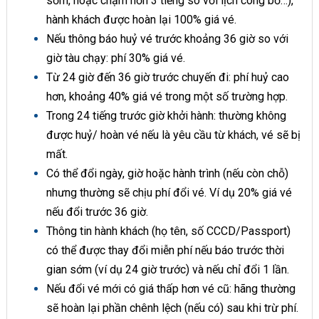
sớm, hoặc chậm hơn 3 tiếng so với lịch công bố…),
hành khách được hoàn lại 100% giá vé.
Nếu thông báo huỷ vé trước khoảng 36 giờ so với
giờ tàu chạy: phí 30% giá vé.
Từ 24 giờ đến 36 giờ trước chuyến đi: phí huỷ cao
hơn, khoảng 40% giá vé trong một số trường hợp.
Trong 24 tiếng trước giờ khởi hành: thường không
được huỷ/ hoàn vé nếu là yêu cầu từ khách, vé sẽ bị
mất.
Có thể đổi ngày, giờ hoặc hành trình (nếu còn chỗ)
nhưng thường sẽ chịu phí đổi vé. Ví dụ 20% giá vé
nếu đổi trước 36 giờ.
Thông tin hành khách (họ tên, số CCCD/Passport)
có thể được thay đổi miễn phí nếu báo trước thời
gian sớm (ví dụ 24 giờ trước) và nếu chỉ đổi 1 lần.
Nếu đổi vé mới có giá thấp hơn vé cũ: hãng thường
sẽ hoàn lại phần chênh lệch (nếu có) sau khi trừ phí.